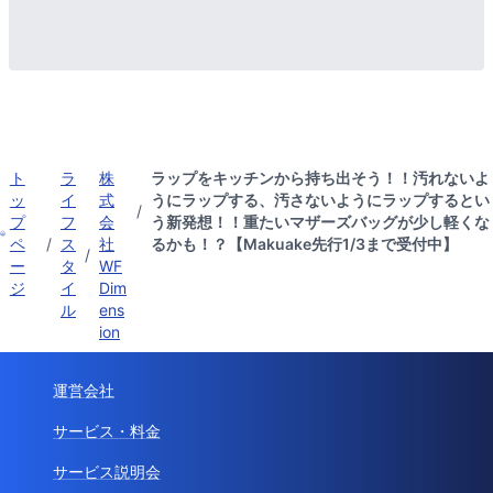
ト
ラ
株
ラップをキッチンから持ち出そう！！汚れないよ
ッ
イ
式
うにラップする、汚さないようにラップするとい
/
プ
フ
会
う新発想！！重たいマザーズバッグが少し軽くな
ペ
/
ス
社
るかも！？【Makuake先行1/3まで受付中】
/
ー
タ
WF
ジ
イ
Dim
ル
ens
ion
運営会社
サービス・料金
サービス説明会