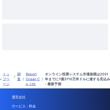
トッ
調
Report
オンライン投票システム市場規模は2031
/
プペ
査
/
Ocean C
/
年までに7億3710万米ドルに達する見込み
ージ
o. Ltd.
- 最新予測
運営会社
サービス・料金