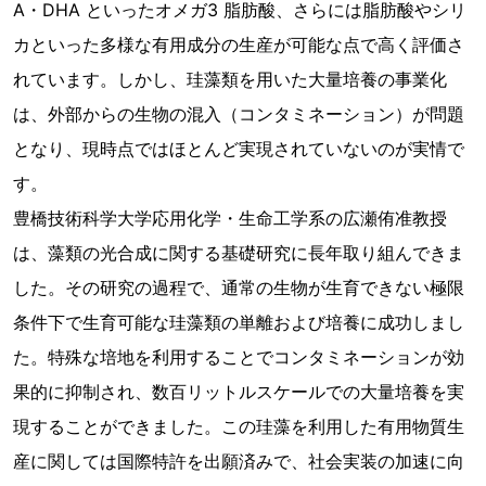
A・DHA といったオメガ3 脂肪酸、さらには脂肪酸やシリ
カといった多様な有用成分の生産が可能な点で高く評価さ
れています。しかし、珪藻類を用いた大量培養の事業化
は、外部からの生物の混入（コンタミネーション）が問題
となり、現時点ではほとんど実現されていないのが実情で
す。
豊橋技術科学大学応用化学・生命工学系の広瀬侑准教授
は、藻類の光合成に関する基礎研究に長年取り組んできま
した。その研究の過程で、通常の生物が生育できない極限
条件下で生育可能な珪藻類の単離および培養に成功しまし
た。特殊な培地を利用することでコンタミネーションが効
果的に抑制され、数百リットルスケールでの大量培養を実
現することができました。この珪藻を利用した有用物質生
産に関しては国際特許を出願済みで、社会実装の加速に向