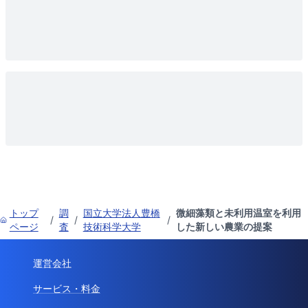
トップ
調
国立大学法人豊橋
微細藻類と未利用温室を利用
/
/
/
ページ
査
技術科学大学
した新しい農業の提案
運営会社
サービス・料金