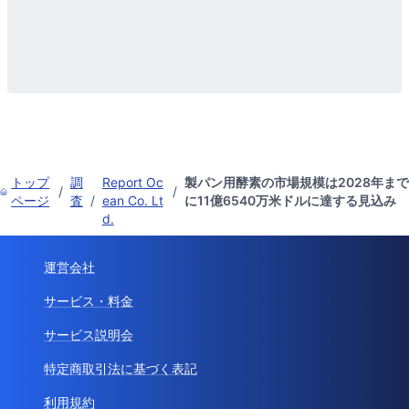
トップ
調
Report Oc
製パン用酵素の市場規模は2028年まで
/
/
ページ
査
/
ean Co. Lt
に11億6540万米ドルに達する見込み
d.
運営会社
サービス・料金
サービス説明会
特定商取引法に基づく表記
利用規約