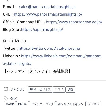
E-mail：
sales@panoramadatainsights.jp
URL：
https://www.panoramadatainsights.jp/
Official Company URL :
https://www.reportocean.co.jp/
Blog Site :
https://japaninsights.jp/
Social Media:
Twitter :
https://twitter.com/DataPanorama
LinkedIn :
https://www.linkedin.com/company/panoram
a-data-insights/
【パノラマデータインサイト 会社概要】
ジャンル
:
BtoB・ビジネス
コスメ
調査
タグ
:
CAGR
PMDA
アンチエイジング
ボツリヌストキシン
メドスパ