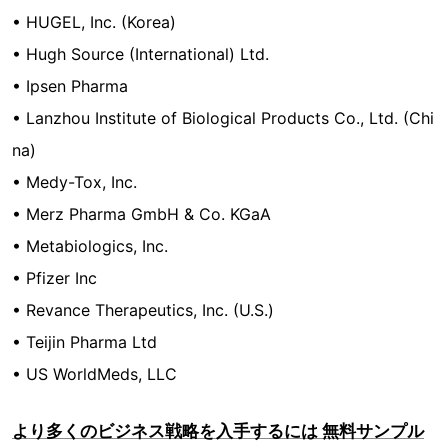
• HUGEL, Inc. (Korea)
• Hugh Source (International) Ltd.
• Ipsen Pharma
• Lanzhou Institute of Biological Products Co., Ltd. (Chi
na)
• Medy-Tox, Inc.
• Merz Pharma GmbH & Co. KGaA
• Metabiologics, Inc.
• Pfizer Inc
• Revance Therapeutics, Inc. (U.S.)
• Teijin Pharma Ltd
• US WorldMeds, LLC
より多くのビジネス戦略を入手するには 無料サンプル