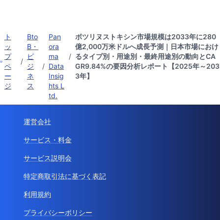
ト
Bto
Pan
ボツリヌストキシン市場規模は2033年に280
ッ
B・
ora
億2,000万米ドルへ成長予測｜日本市場におけ
プ
ビ
ma
/
るタイプ別・用途別・最終用途別の動向とCA
/
ペ
ジ
/
Data
GR9.84%の要因分析レポート【2025年～203
ー
ネ
Insig
3年】
ジ
ス
hts L
td.
運営会社
サービス・料金
サービス説明会
特定商取引法に基づく表記
利用規約
プライバシーポリシー