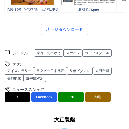
IMG_8001_宣材写真_商品有.JPG
取材協力.png
一括ダウンロード
ジャンル
:
旅行・お出かけ
スポーツ
ライフスタイル
タグ
:
アイススラリー
ラグビー日本代表
リポビタンＤ
太田千尋
暑熱順化
熱中症対策
ニュースのシェア
:
X
Facebook
LINE
印刷
大正製薬