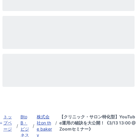
トッ
Bto
株式会
【クリニック・サロン特化型】YouTub
プペ
B・
社on th
/
e運用の秘訣を大公開！《3/13 13:00 @
/
/
ージ
ビジ
e baker
Zoomセミナー》
ネス
y