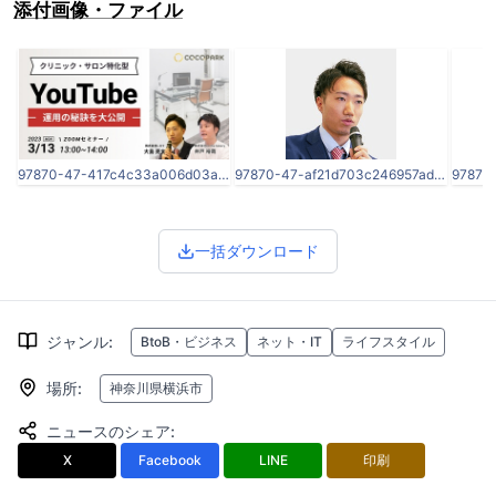
添付画像・ファイル
97870-47-417c4c33a006d03a7651b821b9e21c9d-1200x630.jpg
97870-47-af21d703c246957adf1ca8c50d8be863-200x200.png
一括ダウンロード
ジャンル
:
BtoB・ビジネス
ネット・IT
ライフスタイル
場所
:
神奈川県横浜市
ニュースのシェア
:
X
Facebook
LINE
印刷