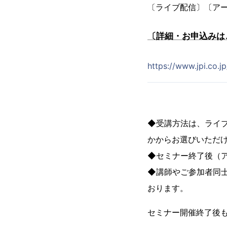
〔ライブ配信〕〔ア
〔詳細・お申込みは
https://www.jpi.co.
◆受講方法は、ライ
かからお選びいただ
◆セミナー終了後（
◆講師やご参加者同
おります。
セミナー開催終了後