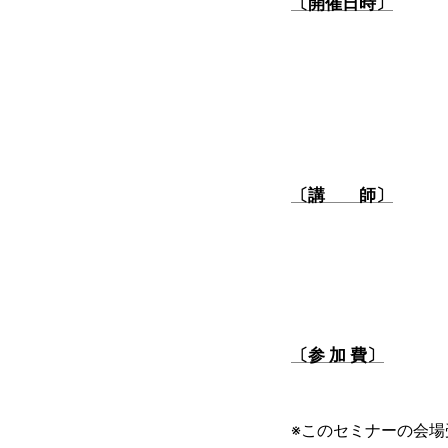
〔開催日時〕
〔講 師〕
〔参 加 費〕
※このセミナーの会場