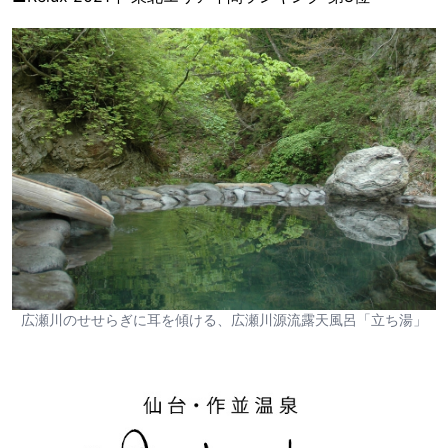
広瀬川のせせらぎに耳を傾ける、広瀬川源流露天風呂「立ち湯」