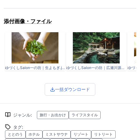
添付画像・ファイル
ゆづくしSalon一の坊｜生よもぎ.jpg
ゆづくしSalon一の坊｜広瀬川源流露天風呂.jpg
一括ダウンロード
ジャンル
:
旅行・お出かけ
ライフスタイル
タグ
:
ととのう
ホテル
ミストサウナ
リゾート
リトリート