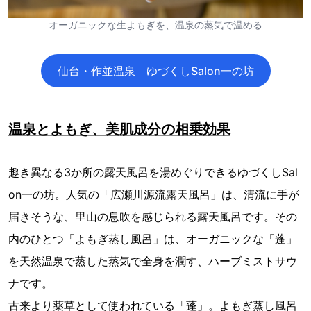
オーガニックな生よもぎを、温泉の蒸気で温める
仙台・作並温泉 ゆづくしSalon一の坊
温泉とよもぎ、美肌成分の相乗効果
趣き異なる3か所の露天風呂を湯めぐりできるゆづくしSal
on一の坊。人気の「広瀬川源流露天風呂」は、清流に手が
届きそうな、里山の息吹を感じられる露天風呂です。その
内のひとつ「よもぎ蒸し風呂」は、オーガニックな「蓬」
を天然温泉で蒸した蒸気で全身を潤す、ハーブミストサウ
ナです。
古来より薬草として使われている「蓬」。よもぎ蒸し風呂