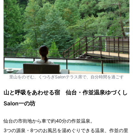
里山をのぞむ、くつろぎSalonテラス席で、自分時間を過ごす
⼭と呼吸をあわせる宿 仙台・作並温泉ゆづくし
Salon⼀の坊
仙台の市街地から⾞で約40分の作並温泉。
3つの源泉・8つのお⾵呂を湯めぐりできる温泉、作並の⾥