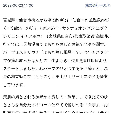
2022-06-23 11:00
株式会社一の坊
宮城県・仙台市街地から車で約40分「仙台・作並温泉ゆづ
くしSalon⼀の坊」（センダイ・サクナミオンセン ユヅク
シサロン イチノボウ）（宮城県仙台市/代表取締役 髙橋 弘
行）では、天然温泉でよもぎを蒸した蒸気で全身を潤す、
ハーブミストサウナ「よもぎ蒸し風呂」で、今年もスタッ
フが摘み取ったばかりの「生よもぎ」使用を6月15日より
スタートしました。和ハーブのひとつである「蓬」と、温
泉の相乗効果で「ととのう」里山リトリートステイを提案
しています。
美肌の湯とされる源泉かけ流しの「温泉」、できたてのひ
とさらを自分だけのコース仕立てで愉しめる「食事」、お
財布を気にせず過ごせる「オールインクルーシブ」ステイ