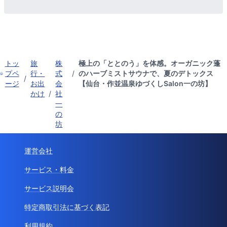
トッ
旅
株
極上の「ととのう」を体感。オーガニック蓬
プペ
行・
式
/
のハーブミストサウナで、夏のデトックス
/
ージ
お出
会
【仙台・作並温泉ゆづくしSalon⼀の坊】
かけ
/
社
一
の
坊
運営会社
サービス・料金
サービス説明会
特定商取引法に基づく表記
利用規約