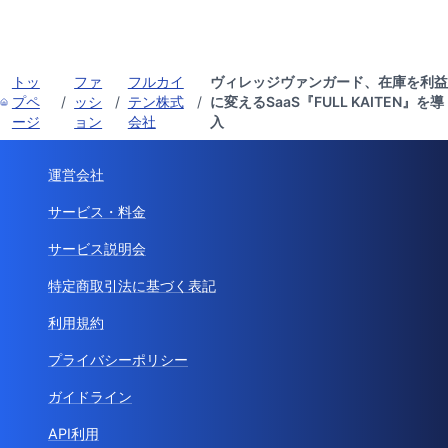
トッ
ファ
フルカイ
ヴィレッジヴァンガード、在庫を利
プペ
/
ッシ
/
テン株式
/
に変えるSaaS『FULL KAITEN』を導
ージ
ョン
会社
入
運営会社
サービス・料金
サービス説明会
特定商取引法に基づく表記
利用規約
プライバシーポリシー
ガイドライン
API利用