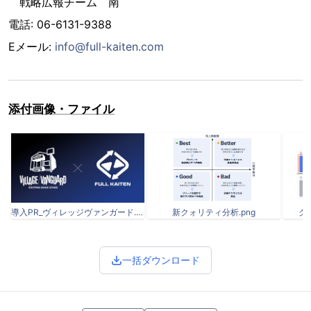
戦略広報チーム 南
電話: 06-6131-9388
Eメール:
info@full-kaiten.com
添付画像・ファイル
導入PR_ヴィレッジヴァンガード.jpg
新クォリティ分析.png
ク
一括ダウンロード