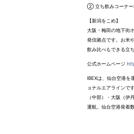
② 立ち飲みコーナー
【新潟をこめ】
大阪・梅田の地下街
発信拠点です。お米
飲み比べもできる立
公式ホームページ
ht
IBEXは、仙台空港
ョナルエアラインで
（中部）・大阪（伊丹
運航。仙台空港発着数N