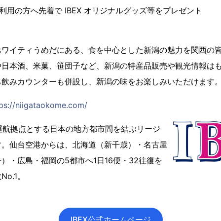
利用の方へ先着で IBEX オリジナルグッズ等をプレゼント
ホワイティうめだにある、食を中心とした新潟の魅力を関西の
や日本酒、米菓、笹団子など、新潟の特産品販売や観光情報は
ち飲みカウンターも併設し、新潟の味をお楽しみいただけます
tps://niigataokome.com/
を運航拠点とする日本の地方都市間を結ぶリージ
す。仙台空港からは、北海道（新千歳）・名古屋
）・広島・福岡の5都市へ1日16便・32往復を
o.1。
IBEX公式ホームページ