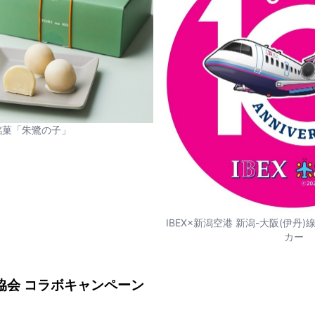
銘菓「朱鷺の子」
IBEX×新潟空港 新潟-大阪(伊丹)
カー
光協会 コラボキャンペーン