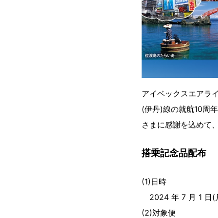
アイベックスエアライン
(伊丹)線の就航10
さまに感謝を込めて
搭乗記念品配布
(1)日時
2024 年 7 月 1 日(
(2)対象便