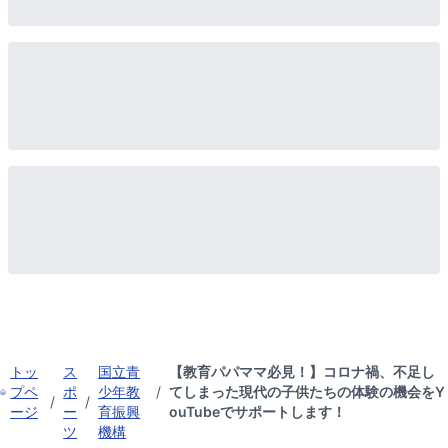
トッ
ス
国立青
【教育パパママ必見！】コロナ禍、不足し
プペ
ポ
少年教
/
てしまった現代の子供たちの体験の機会をY
/
/
ージ
ー
育振興
ouTubeでサポートします！
ツ
機構