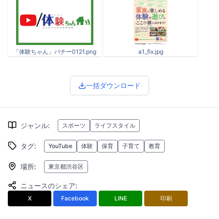
「体験ちゃん」バナー0121.png
a1_fix.jpg
一括ダウンロード
ジャンル
:
スポーツ
ライフスタイル
タグ
:
YouTube
体験
保育
子育て
教育
場所
:
東京都渋谷区
ニュースのシェア
:
X
Facebook
LINE
印刷