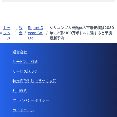
トッ
調
Report O
シリコンゴム発熱体の市場規模は2030
/
プペ
査
/
cean Co.
/
年に2億2100万米ドルに達すると予測-
ージ
Ltd.
最新予測
運営会社
サービス・料金
サービス説明会
特定商取引法に基づく表記
利用規約
プライバシーポリシー
ガイドライン