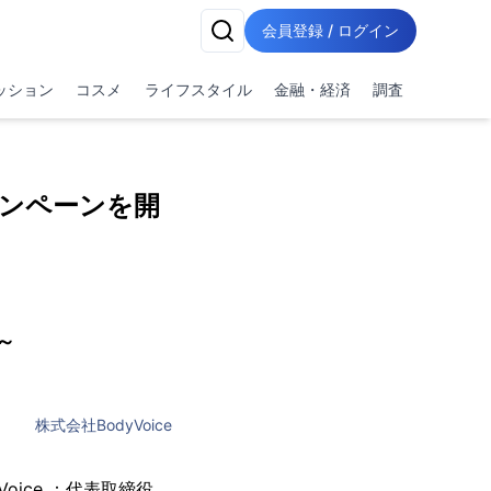
会員登録 / ログイン
ッション
コスメ
ライフスタイル
金融・経済
調査
ャンペーンを開
～
株式会社BodyVoice
oice ：代表取締役