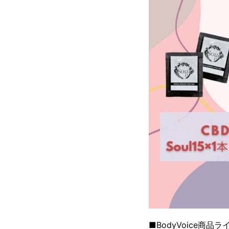
■BodyVoice商品