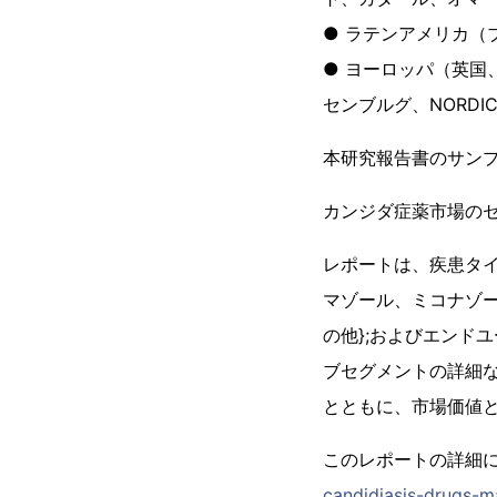
● ラテンアメリカ（
● ヨーロッパ（英
センブルグ、NORD
本研究報告書のサン
カンジダ症薬市場の
レポートは、疾患タイ
マゾール、ミコナゾ
の他};およびエンド
ブセグメントの詳細な
とともに、市場価値
このレポートの詳細
candidiasis-drugs-