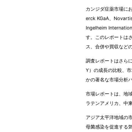
カンジダ症薬市場における業界
erck KGaA、Novartis
Ingelheim Interna
す。このレポートは
ス、合併や買収など
調査レポートはさら
Y）の成長の比較、市
かの著名な市場分析
市場レポートは、地
ラテンアメリカ、中
アジア太平洋地域の
母菌感染を促進する