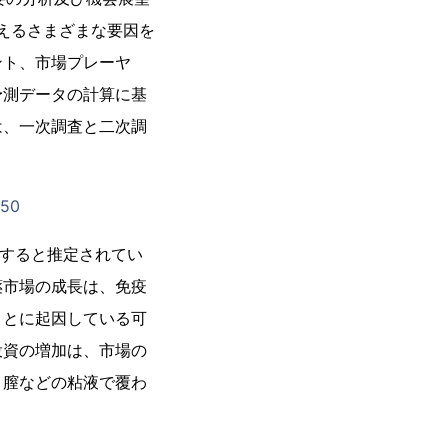
えるさまざまな要因を
ント、市場プレーヤ
予測データの計算に基
は、一次調査と二次調
650
長すると推定されてい
薬市場の成長は、免疫
ことに起因している可
投資の増加は、市場の
、膣などの粘液で覆わ