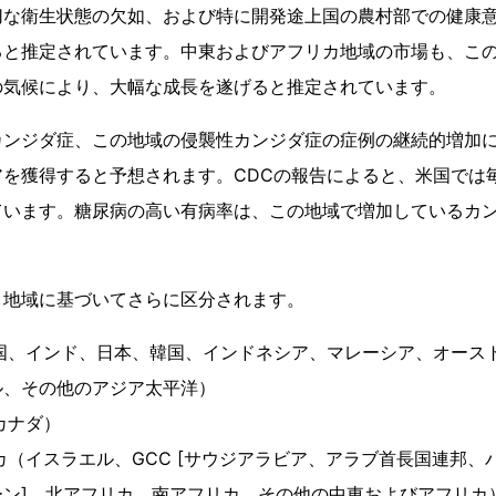
切な衛生状態の欠如、および特に開発途上国の農村部での健康
ると推定されています。中東およびアフリカ地域の市場も、こ
の気候により、大幅な成長を遂げると推定されています。
カンジダ症、この地域の侵襲性カンジダ症の症例の継続的増加
を獲得すると予想されます。CDCの報告によると、米国では毎年
ています。糖尿病の高い有病率は、この地域で増加しているカン
、地域に基づいてさらに区分されます。
中国、インド、日本、韓国、インドネシア、マレーシア、オース
ル、その他のアジア太平洋）
カナダ）
カ（イスラエル、GCC [サウジアラビア、アラブ首長国連邦、
ーン]、北アフリカ、南アフリカ、その他の中東およびアフリカ