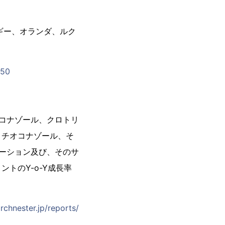
）
ギー、オランダ、ルク
650
トコナゾール、クロトリ
、チオコナゾール、そ
テーション及び、そのサ
トのY-o-Y成長率
rchnester.jp/reports/