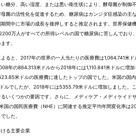
多い糖分、高い湿度、または悪い衛生状により、酵母菌が制御
酵母菌の活性化を促進するため、糖尿病はカンジダ症感染の主
測期間中に市場の成長を後押しすると推定されます。世界保健機
2200万人がすべての所得レベルの国で糖尿病に苦しんでおり、
います。
ると、2017年の世界の一人当たりの医療費は1,064.741米
8年の864.313米ドルから2018年には1,110.841米ドルに
0,623.85米ドルの医療費に達したトップの国でした。米国の国
82米ドルでしたが、2018年には5355.79米ドルに増加しました
なるいくつかの要因です。さらに、メディケア・メディケイドサ
米国の国民医療費（NHE）に関連する推定平均年間変化率は201
2％でした。
おける主要企業