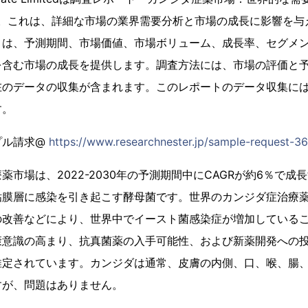
た。これは、詳細な市場の業界需要分析と市場の成長に影響を与
トは、予測期間、市場価値、市場ボリューム、成長率、セグメ
を含む市場の成長を提供します。調査方法には、市場の評価と
在のデータの収集が含まれます。このレポートのデータ収集に
す。
プル請求@
https://www.researchnester.jp/sample-request-3
薬市場は、2022-2030年の予測期間中にCAGRが約6％で成
粘膜層に感染を引き起こす酵母菌です。世界のカンジダ症治療
の改善などにより、世界中でイースト菌感染症が増加している
康意識の高まり、抗真菌薬の入手可能性、および新薬開発への
推定されています。カンジダは通常、皮膚の内側、口、喉、腸
すが、問題はありません。