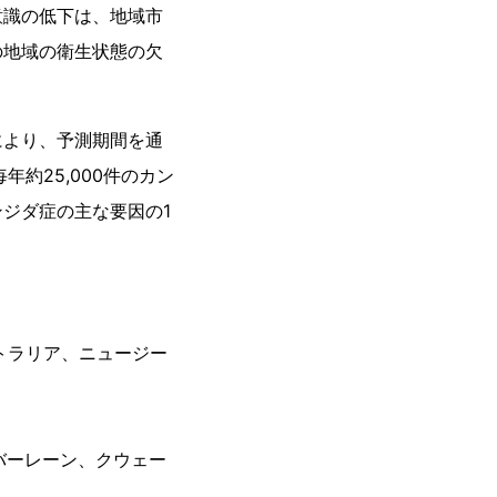
意識の低下は、地域市
の地域の衛生状態の欠
により、予測期間を通
約25,000件のカン
ジダ症の主な要因の1
トラリア、ニュージー
バーレーン、クウェー
）