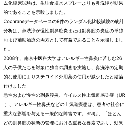
ム化臨床試験は、生理食塩水スプレーよりも鼻洗浄が効果
的であることを示唆しました。
Cochraneデータベースの8件のランダム化比較試験の統計
分析は、鼻洗浄が慢性副鼻腔炎または副鼻腔の炎症の単独
および補助治療の両方として有益であることを示唆しまし
た。
2008年、南京中医科大学はアレルギー性鼻炎に苦しむ26
人の子供たちを対象に独自の調査を実施し、鼻洗浄の定期
的な使用によりステロイド外用薬の使用が減少したと結論
付けました。
急性および慢性の副鼻腔炎、ウイルス性上気道感染症（UR
I）、アレルギー性鼻炎などの上気道疾患は、患者や社会に
重大な影響を与える一般的な障害です。SNIは、「ほとん
どの副鼻腔の状態の管理における重要な要素であり、効果