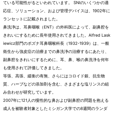
ている可能性がるといわれています。 SNIのいくつかの適
応症、ソリューション、および管理デバイスは、1902年に
ランセットに記載されました。
鼻洗浄は、耳鼻咽喉（ENT）の外科医によって、副鼻腔を
きれいにするために長年使用されてきました。Alfred Lask
iewicz部門のポズナ耳鼻咽喉科長（1932-1939）は、一般
衛生から強皮症の治療までの鼻洗浄の治療するにあたり、
副鼻腔をきれいにするために、耳、鼻、喉の鼻洗浄を何年
も使用されて評価してきました。
等張、高張、緩衝の有無、さらにはコロイド銀、抗生物
質、ハーブなどの添加剤を含む、さまざまな塩リンスの組
み合わせが研究しています。
2007年に121人の慢性的な鼻および副鼻腔の問題を抱える
成人を被験者対象としたミシガン大学での8週間のランダ