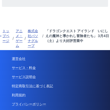
トッ
アニ
株式会
「ドラゴンクエスト アイランド いにし
プペ
メ・
社パソ
/
えの魔神と導かれし冒険者たち」 3月4日
/
/
ージ
ゲー
ナグル
（土）より大好評営業中
ム
ープ
運営会社
サービス・料金
サービス説明会
特定商取引法に基づく表記
利用規約
プライバシーポリシー