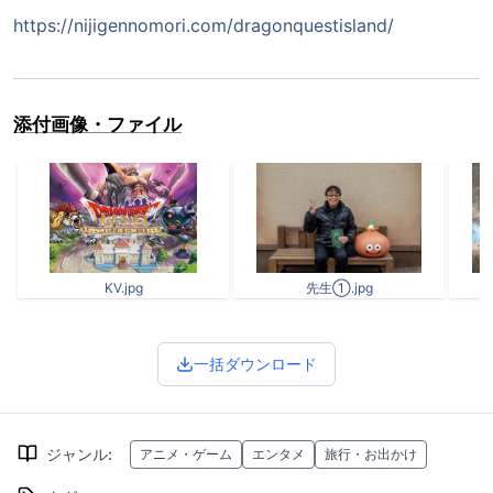
https://nijigennomori.com/dragonquestisland/
添付画像・ファイル
KV.jpg
先生①.jpg
一括ダウンロード
ジャンル
:
アニメ・ゲーム
エンタメ
旅行・お出かけ