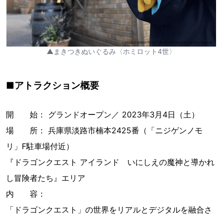
▲まきつきぬいぐるみ〈ホミロット4世〉
■アトラクション概要
開 始： グランドオープン／ 2023年3月4日（土）
場 所： 兵庫県淡路市楠本2425番（「ニジゲンノモ
リ」F駐車場付近）
『ドラゴンクエスト アイランド いにしえの魔神と導かれ
し冒険者たち』エリア
内 容：
「ドラゴンクエスト」の世界をリアルとデジタルを融合さ