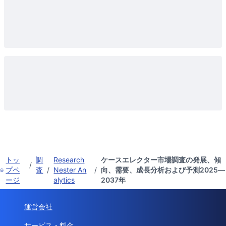
トッ
調
Research
ケースエレクター市場調査の発展、傾
/
プペ
査
/
Nester An
/
向、需要、成長分析および予測2025―
ージ
alytics
2037年
運営会社
サービス・料金