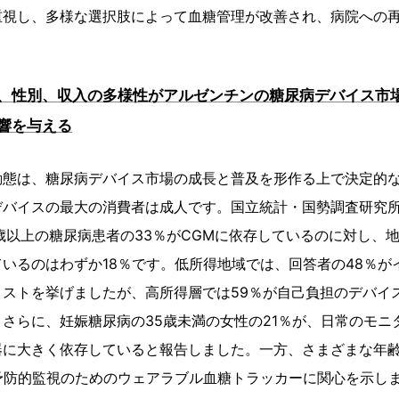
重視し、多様な選択肢によって血糖管理が改善され、病院への
、性別、収入の多様性がアルゼンチンの糖尿病デバイス市
響を与える
動態は、糖尿病デバイス市場の成長と普及を形作る上で決定的
バイスの最大の消費者は成人です。国立統計・国勢調査研究所の
歳以上の糖尿病患者の33％がCGMに依存しているのに対し、
いるのはわずか18％です。低所得地域では、回答者の48％が
コストを挙げましたが、高所得層では59％が自己負担のデバイ
さらに、妊娠糖尿病の35歳未満の女性の21％が、日常のモニ
器に大きく依存していると報告しました。一方、さまざまな年
予防的監視のためのウェアラブル血糖トラッカーに関心を示し