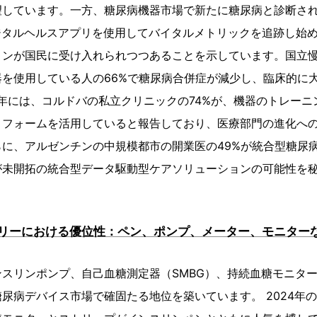
望しています。一方、糖尿病機器市場で新たに糖尿病と診断され
デジタルヘルスアプリを使用してバイタルメトリックを追跡し始
ョンが国民に受け入れられつつあることを示しています。国立
を使用している人の66%で糖尿病合併症が減少し、臨床的に
3年には、コルドバの私立クリニックの74%が、機器のトレー
トフォームを活用していると報告しており、医療部門の進化へ
に、アルゼンチンの中規模都市の開業医の49%が統合型糖尿
が未開拓の統合型データ駆動型ケアソリューションの可能性を
リーにおける優位性：ペン、ポンプ、メーター、モニター
スリンポンプ、自己血糖測定器（SMBG）、持続血糖モニター
尿病デバイス市場で確固たる地位を築いています。 2024年