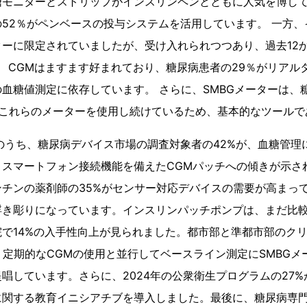
糖モニターとストリップがインスリンペンとともに人気を博し
52％がペンベースの投与システムを活用しています。 一方
ーに限定されていましたが、受け入れられつつあり、過去12か
。 CGMはますます好まれており、糖尿病患者の29％がリアル
血糖値測定に依存しています。 さらに、SMBGメーターは、糖
はこれらのメーターを使用し続けているため、基本的なツールで
のうち、糖尿病デバイス市場の調査対象者の42%が、血糖管理
スマートフォン接続機能を備えたCGMパッチへの傾きが示され
チンの薬剤師の35%がセンサー対応デバイスの需要が高まっ
浮き彫りになっています。インスリンパッチポンプは、まだ比
で14%の入手性向上が見られました。都市部と準都市部のク
、定期的なCGMの使用と並行してベースライン測定にSMBG
唱しています。さらに、2024年の公衆衛生プログラムの27
関する教育イニシアチブを導入しました。最後に、糖尿病専門