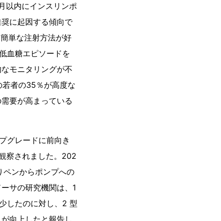
か月以内にインスリンポ
推奨に起因する傾向で
く簡単な注射方法が好
の低血糖エピソードを
的なモニタリングが不
の若者の35％が高度な
の需要が高まっている
ップグレードに前向き
観察されました。202
よりペンからポンプへの
ーサの研究機関は、1
少したのに対し、2 型
ンスが向上したと報告し