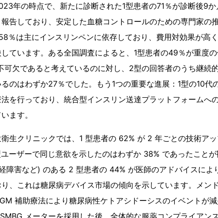
023年の時点で、新たに診断された1型患者の71％が診断後9
と報告しており、安定した血糖コントロールのための専門家の
58％は主にインスリンペンに依存しており、費用対効果が高
しています。ある全国調査によると、1型患者の49％が重度
不可欠であると考えているのに対し、2型の回答者のうち継続
るのはわずか27％でした。もう1つの重要な進展：1型の10代
療法を行っており、統合型インスリン送達プラットフォームへ
ています。
衛生クリニックでは、1 型患者の 62% が 2 年ごとの技術ア
型ユーザーで同じ意欲を示したのはわずか 38% であったことが
神経障害など) のある 2 型患者の 44% が医師のアドバイスに
おり、これは糖尿病デバイス市場の傾向を示しています。メンド
が CGM 補助療法により糖尿病性ケトアシドーシスのイベントが減
簡易 SMBG メーターを採用した後、全体的な服薬コンプライア