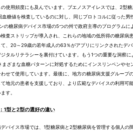
スの使用頻度にも及んでいます。ブエノスアイレスでは、2型糖
回血糖値を検査しているのに対し、同じプロトコルに従った男性
ンの糖尿病デバイス市場の5つの州で政府主導のプログラムによ
の検査ストリップが導入され、これらの地域の低所得の糖尿病患
て、20～29歳の若年成人の63％がアプリにリンクされたデ
デジタルリテラシーを裏付けています。もう1つの重要な洞察に
、さまざまな血糖パターンに対処するためにインスリンペンやセ
わせて使用​​しています。最後に、地方の糖尿病支援グループの
して地元の患者を支援しており、より広範なデバイスの利用可
います。
：1型と2型の選好の違い
デバイス市場では、1型糖尿病と2型糖尿病を管理する個人の