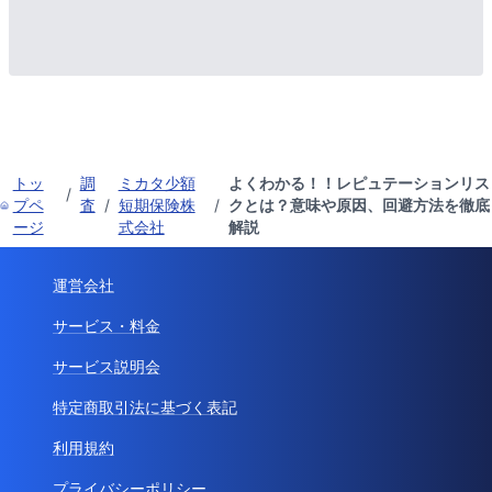
トッ
調
ミカタ少額
よくわかる！！レピュテーションリス
/
プペ
査
/
短期保険株
/
クとは？意味や原因、回避方法を徹底
ージ
式会社
解説
運営会社
サービス・料金
サービス説明会
特定商取引法に基づく表記
利用規約
プライバシーポリシー