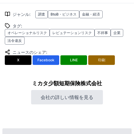
ジャンル
:
調査
BtoB・ビジネス
金融・経済
タグ
:
オペレーショナルリスク
レピュテーションリスク
不祥事
企業
法令違反
ニュースのシェア
:
X
Facebook
LINE
印刷
ミカタ少額短期保険株式会社
会社の詳しい情報を見る