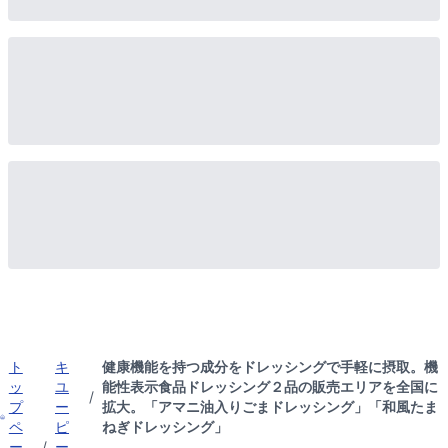
ト
キ
健康機能を持つ成分をドレッシングで手軽に摂取。機
ッ
ユ
能性表示食品ドレッシング２品の販売エリアを全国に
/
プ
ー
拡大。「アマニ油入りごまドレッシング」「和風たま
ペ
ピ
ねぎドレッシング」
ー
/
ー