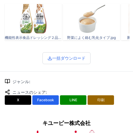
機能性表示食品ドレッシング２品.jpg
野菜によく絡む乳化タイプ.jpg
豚
一括ダウンロード
ジャンル
:
ニュースのシェア
:
X
Facebook
LINE
印刷
キユーピー株式会社