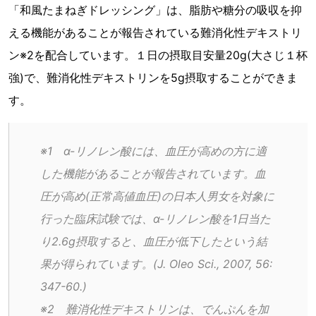
「和風たまねぎドレッシング」は、脂肪や糖分の吸収を抑
える機能があることが報告されている難消化性デキストリ
ン※2を配合しています。１日の摂取目安量20g(大さじ１杯
強)で、難消化性デキストリンを5g摂取することができま
す。
※1　α-リノレン酸には、血圧が高めの方に適
した機能があることが報告されています。血
圧が高め(正常高値血圧)の日本人男女を対象に
行った臨床試験では、α-リノレン酸を1日当た
り2.6g摂取すると、血圧が低下したという結
果が得られています。(J. Oleo Sci., 2007, 56:
347-60.)
※2　難消化性デキストリンは、でんぷんを加