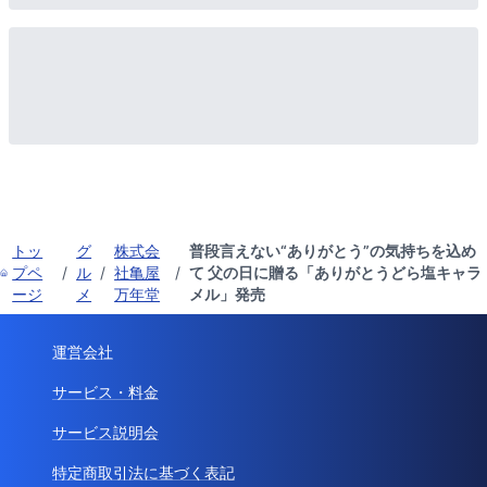
トッ
グ
株式会
普段言えない“ありがとう”の気持ちを込め
プペ
/
ル
/
社亀屋
/
て 父の日に贈る「ありがとうどら塩キャラ
ージ
メ
万年堂
メル」発売
運営会社
サービス・料金
サービス説明会
特定商取引法に基づく表記