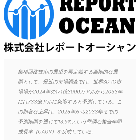
集積回路技術の展望を再定義する画期的な展
開として、最近の市場調査では、世界3D IC市
場場が2024年の171億3000万ドルから2033年
には733億ドルに急増すると予測している。こ
の顕著な上昇は、2025年から2033年までの
予測期間を通じて13.9%という堅調な複合年間
成長率（CAGR）を反映している。