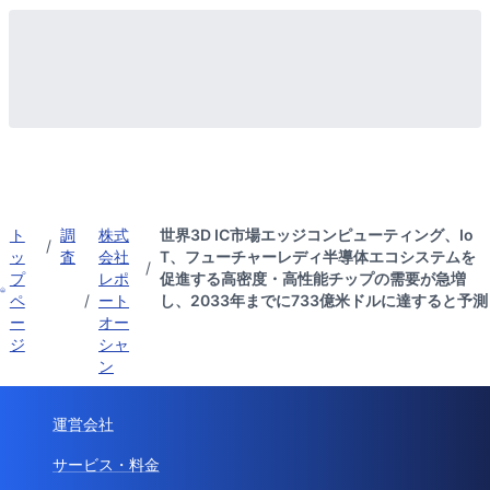
ト
調
株式
世界3D IC市場エッジコンピューティング、Io
/
ッ
査
会社
T、フューチャーレディ半導体エコシステムを
/
プ
レポ
促進する高密度・高性能チップの需要が急増
ペ
/
ート
し、2033年までに733億米ドルに達すると予測
ー
オー
ジ
シャ
ン
運営会社
サービス・料金