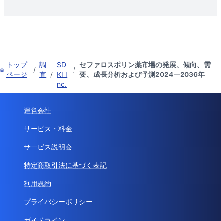
トップ
調
SD
セファロスポリン薬市場の発展、傾向、需
/
/
ページ
査
/
KI I
要、成長分析および予測2024ー2036年
nc.
運営会社
サービス・料金
サービス説明会
特定商取引法に基づく表記
利用規約
プライバシーポリシー
ガイドライン