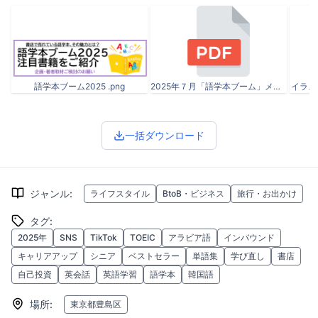
語学本ブーム2025 .png
2025年７月「語学本ブーム」メディア企画書.pdf
イラス
一括ダウンロード
ジャンル
:
ライフスタイル
BtoB・ビジネス
旅行・お出かけ
タグ
:
2025年
SNS
TikTok
TOEIC
アラビア語
インバウンド
キャリアアップ
シニア
ベストセラー
単語集
学び直し
書店
自己投資
英会話
英語学習
語学本
韓国語
場所
:
東京都豊島区