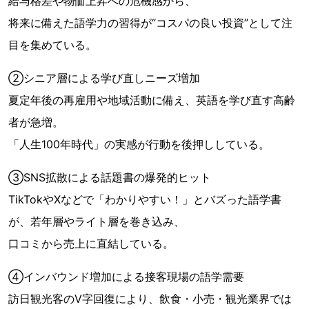
給与格差や物価上昇への危機感から、
将来に備えた語学力の習得が“コスパの良い投資”として注
目を集めている。
②シニア層による学び直しニーズ増加
夏定年後の再雇用や地域活動に備え、英語を学び直す高齢
者が急増。
「人生100年時代」の実感が行動を後押ししている。
③SNS拡散による話題書の爆発的ヒット
TikTokやXなどで「わかりやすい！」とバズった語学書
が、若年層やライト層を巻き込み、
口コミから売上に直結している。
④インバウンド増加による接客現場の語学需要
訪日観光客のV字回復により、飲食・小売・観光業界では