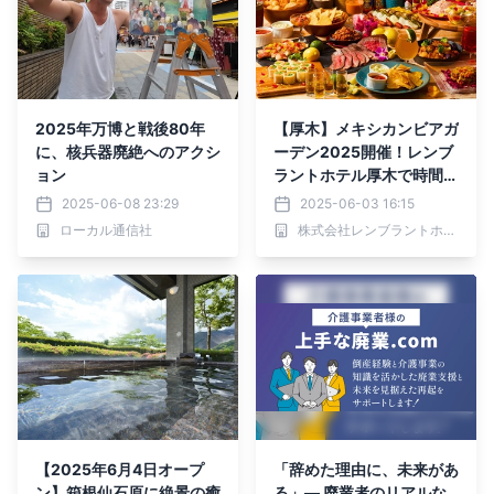
2025年万博と戦後80年
【厚木】メキシカンビアガ
に、核兵器廃絶へのアクシ
ーデン2025開催！レンブ
ョン
ラントホテル厚木で時間無
制限！食べ飲み放題
2025-06-08 23:29
2025-06-03 16:15
ローカル通信社
株式会社レンブラントホテルマネジメント
【2025年6月4日オープ
「辞めた理由に、未来があ
ン】箱根仙石原に絶景の癒
る」— 廃業者のリアルな