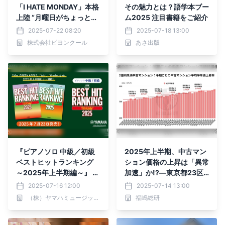
「I HATE MONDAY」本格
その魅力とは？語学本ブー
上陸 “月曜日がちょっと好
ム2025 注目書籍をご紹介
きになる靴下”
2025-07-22 08:20
2025-07-18 13:00
株式会社ビヨンクール
あさ出版
『ピアノソロ 中級／初級
2025年上半期、中古マン
ベストヒットランキング
ション価格の上昇は「異常
～2025年上半期編～』 7
加速」か!?―東京都23区
月23日発売！
における価格動向の実態分
2025-07-16 12:00
2025-07-14 13:00
析―
（株）ヤマハミュージックエンタテインメントホールディングス
福嶋総研