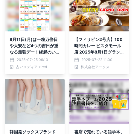
8月11日(月)は一粒万倍日
【フィリピン2号店】100
や大安など4つの吉日が重
時間カレー ビスタモール
なる最強デー！縁起のいい
店 2025年8月1日グランド
日がわかる『吉日カレンダ
オープン
2025-07-25 09:10
2025-07-22 11:00
ー2025年8月版』をzired
占いメディア zired
株式会社アークス
が無料ダウンロード配布開
始！
韓国発ソックスブランド
書店で売れている語学本、