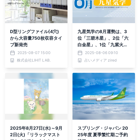
D型リングファイル(4穴)
九星気学の8月運勢は、3
から大容量750枚収容タイ
位「三碧木星」、2位「六
プ新発売
白金星」、1位「九紫火
星」。占いメディアのzire
2025-08-07 15:00
2025-08-06 09:10
dがランキングを発表
株式会社LIHIT LAB.
占いメディア zired
2025年8月27日(水)～9月
スプリング・ジャパン 20
2日(火)「リラックマスト
25年度 夏季繁忙期ご予約