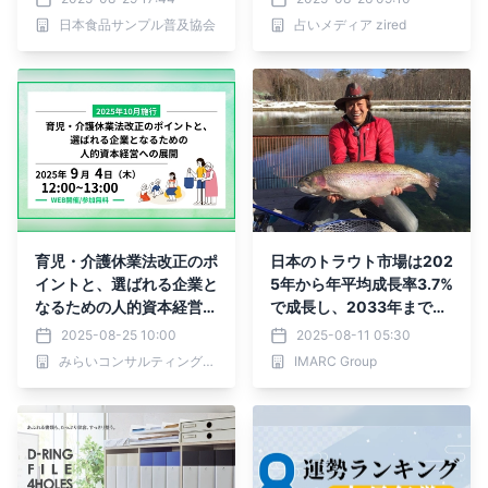
5年8月版』をziredが無料
日本食品サンプル普及協会
占いメディア zired
ダウンロード配布開始！
育児・介護休業法改正のポ
日本のトラウト市場は202
イントと、選ばれる企業と
5年から年平均成長率3.7%
なるための人的資本経営へ
で成長し、2033年までに
の展開
12億1,160万米ドルに達す
2025-08-25 10:00
2025-08-11 05:30
ると予想されています
みらいコンサルティンググループ
IMARC Group