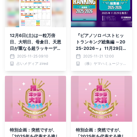
12月6日(土)は一粒万倍
『ピアノソロ ベストヒッ
日、大明日、母倉日、天恩
トランキング総集編 ～20
日が重なる超ラッキーデ
25-2026～』 11月29日発
イ！縁起のいい日がわかる
売！
2025-11-25 09:10
2025-11-21 12:00
『吉日カレンダー2025年
占いメディア zired
（株）ヤマハミュージックエンタテインメントホールディングス
12月版』をziredが無料ダ
ウンロード配布開始！
特別企画：突然ですが、
特別企画：突然ですが、
「2025年を代表する推し
「2025年を代表する推し