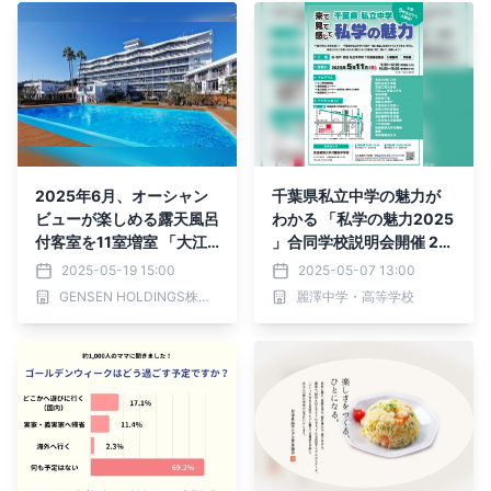
2025年6月、オーシャン
千葉県私立中学の魅力が
ビューが楽しめる露天風呂
わかる 「私学の魅力2025
付客室を11室増室 「大江
」合同学校説明会開催 20
戸温泉物語Premium 白浜
25 年 5 月 11 日（日）流通
2025-05-19 15:00
2025-05-07 13:00
彩朝楽」 ～2025年5月19
経済大学 新松戸キャンパ
GENSEN HOLDINGS株式会社
麗澤中学・高等学校
日（月）予約受付開始～
ス