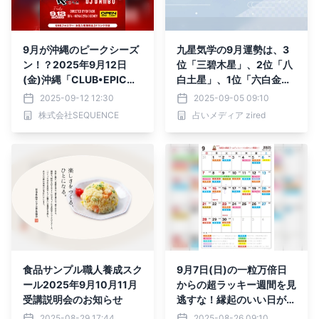
9月が沖縄のピークシーズ
九星気学の9月運勢は、3
ン！？2025年9月12日
位「三碧木星」、2位「八
(金)沖縄「CLUB•EPIC
白土星」、1位「六白金
A」にてDJ DANBOが仕掛
星」。占いメディアのzire
2025-09-12 12:30
2025-09-05 09:10
ける【DRIP】のスペシャ
dがランキングを発表
株式会社SEQUENCE
占いメディア zired
ルゲストにDJ RYOWを迎
え開催決定！！
食品サンプル職人養成スク
9月7日(日)の一粒万倍日
ール2025年9月10月11月
からの超ラッキー週間を見
受講説明会のお知らせ
逃すな！縁起のいい日がわ
かる『吉日カレンダー202
2025-08-29 17:44
2025-08-26 09:10