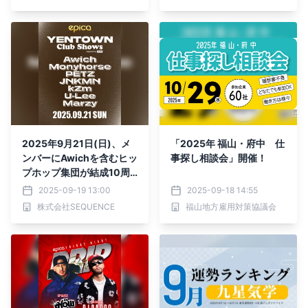
ロード配布開始！
大阪府立泉尾工業高校、バ
ーチャルファッションショ
ーを9月29日に開催
2025年9月21日(日)、メ
「2025年 福山・府中 仕
ンバーにAwichを含むヒッ
事探し相談会」開催！
プホップ集団が結成10周
年を記念し、クルーとして
2025-09-19 13:00
2025-09-18 14:55
は初となるアルバムをリリ
株式会社SEQUENCE
福山地方雇用対策協議会
ースし注目を浴びている
【YENTOWN】が「EPIC
A•沖縄」にて【Club Sho
ws】ツアー公演開催決
定！！