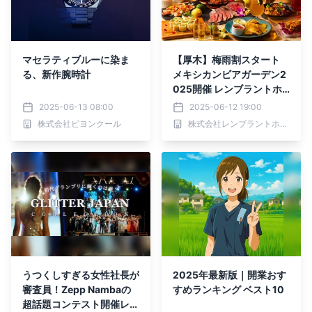
マセラティブルーに染ま
【厚木】梅雨割スタート
る、新作腕時計
メキシカンビアガーデン2
025開催 レンブラントホ
テル厚木で食べ飲み放題
2025-06-13 08:00
2025-06-12 19:00
株式会社ビヨンクール
株式会社レンブラントホテルマネジメント
うつくしすぎる女性社長が
2025年最新版｜開業おす
審査員！Zepp Nambaの
すめランキング ベスト10
超話題コンテスト開催レ