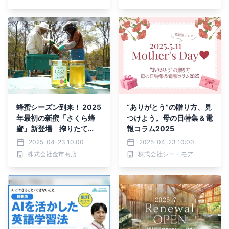
蜂蜜シーズン到来！ 2025
“ありがとう”の贈り方、見
年最初の新蜜「さくら蜂
つけよう。母の日特集＆電
蜜」新登場 搾りたて
報コラム2025
の“旬そのまま”を瓶詰め
2025-04-23 10:00
2025-04-23 10:00
春の訪れを告げる一本
株式会社金市商店
株式会社シー・モア