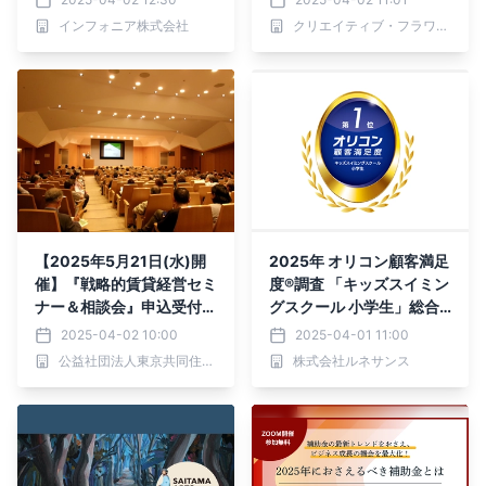
インフォニア株式会社
クリエイティブ・フラワー・コーポレーション株式会社
【2025年5月21日(水)開
2025年 オリコン顧客満足
催】『戦略的賃貸経営セミ
度®調査 「キッズスイミン
ナー＆相談会』申込受付開
グスクール 小学生」総合
始
第１位に選ばれました！
2025-04-02 10:00
2025-04-01 11:00
公益社団法人東京共同住宅協会
株式会社ルネサンス