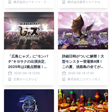
株式会社ピーナッツ・クラブ
株式会社留学ジャーナル
「広島じゃズ」に“モンパ
詳細日時がついに解禁！大
チ”キヨサクの出演決定、
型モンスター登場第4弾！
2025年は2拠点開催！＜
この夏、淡路島の全てが破
入場無料＞
壊される・・・！？ 『モ
2025-06-18 12:00
2025-06-16 17:30
ンスターハンター・ザ・フ
広島ホームテレビ
株式会社ニジゲンノモリ
ィールド inニジゲンノモ
リ』 滅尽龍「ネルギガン
テ」 2025年6月20日
（金）訓練クエストに登
場！