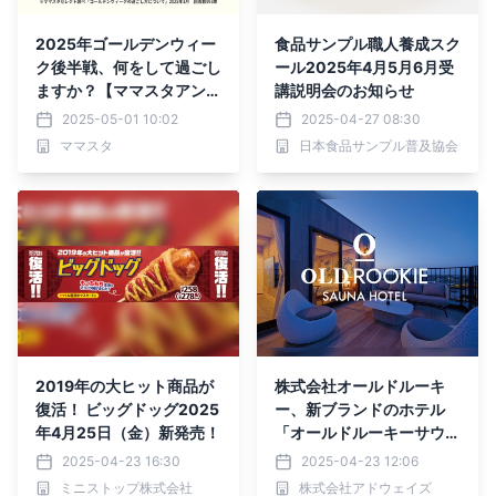
2025年ゴールデンウィー
食品サンプル職人養成スク
ク後半戦、何をして過ごし
ール2025年4月5月6月受
ますか？【ママスタアンケ
講説明会のお知らせ
ート】
2025-05-01 10:02
2025-04-27 08:30
ママスタ
日本食品サンプル普及協会
2019年の大ヒット商品が
株式会社オールドルーキ
復活！ ビッグドッグ2025
ー、新ブランドのホテル
年4月25日（金）新発売！
「オールドルーキーサウナ
ホテル木更津金田」を、2
2025-04-23 16:30
2025-04-23 12:06
025年4月24日にオープン
ミニストップ株式会社
株式会社アドウェイズ