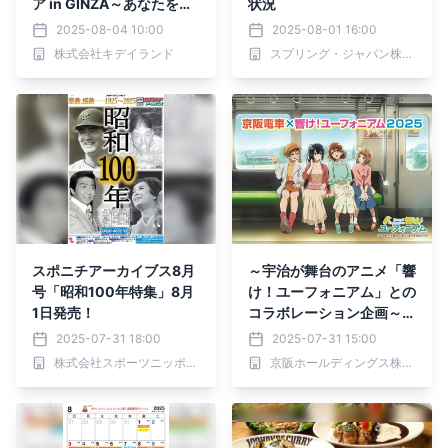
ア in GINZA～あなたを想
状況
うリラックマ～」 期間限
2025-08-04 10:00
2025-08-01 16:00
定オープン!!
株式会社キデイランド
スプリング・ジャパン株式会社
スポニチアーカイブス8月
～宇治が舞台のアニメ「響
号「昭和100年特集」8月
け！ユーフォニアム」との
1日発売！
コラボレーション企画～
「京阪電車×響け！ユーフ
2025-07-31 18:00
2025-07-31 15:00
ォニアム2025」を10月1
株式会社スポーツニッポン新聞社
京阪ホールディングス株式会社
日(水)から実施します