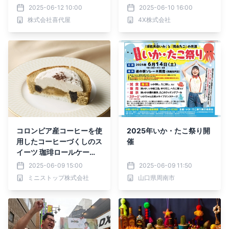
ポ！来年度募集も開始
2025-06-12 10:00
2025-06-10 16:00
株式会社喜代屋
4X株式会社
コロンビア産コーヒーを使
2025年いか・たこ祭り開
用したコーヒーづくしのス
催
イーツ 珈琲ロールケー
キ ２０２５年６月１０
2025-06-09 15:00
2025-06-09 11:50
日（火） 新発売！
ミニストップ株式会社
山口県周南市