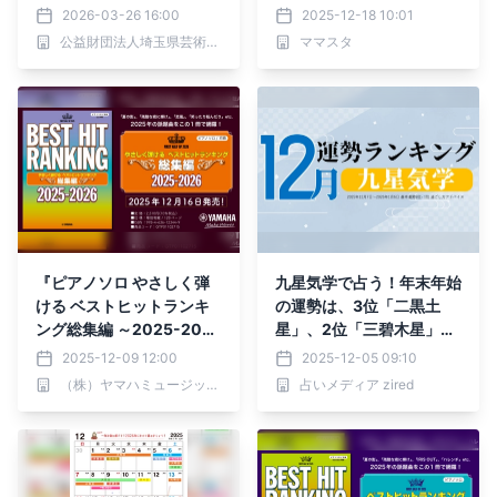
みくじは当たっていた？」
2026-03-26 16:00
2025-12-18 10:01
【ママスタアンケート】
公益財団法人埼玉県芸術文化振興財団
ママスタ
『ピアノソロ やさしく弾
九星気学で占う！年末年始
ける ベストヒットランキ
の運勢は、3位「二黒土
ング総集編 ～2025-2026
星」、2位「三碧木星」、
～』 12月16日発売！
1位「五黄土星」。占いメ
2025-12-09 12:00
2025-12-05 09:10
ディアのziredがランキン
（株）ヤマハミュージックエンタテインメントホールディングス
占いメディア zired
グを発表