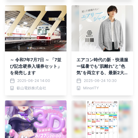
～ 令和7年7月7日 ～ 「7並
エアコン時代の新・快適服
び記念硬券入場券セット」
ー猛暑でも“肌離れ”と“色
を発売します
気”を両立する、最新2大
トップスが登場
2025-06-24 14:00
2025-06-24 10:30
叡山電鉄株式会社
MinoriTY