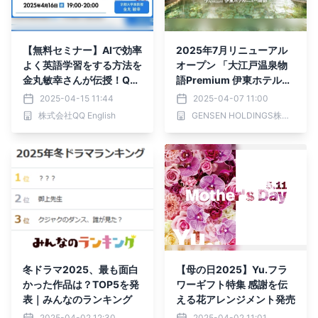
【無料セミナー】AIで効率
2025年7月リニューアル
よく英語学習をする方法を
オープン 「大江戸温泉物
金丸敏幸さんが伝授！QQ
語Premium 伊東ホテルニ
English無料オンラインセ
ュー岡部」 ～2025年4月
2025-04-15 11:44
2025-04-07 11:00
ミナーを4月16日(水)19時
7日（月）予約受付開始～
株式会社QQ English
GENSEN HOLDINGS株式会社
から開催いたします。
冬ドラマ2025、最も面白
【母の日2025】Yu.フラ
かった作品は？TOP5を発
ワーギフト特集 感謝を伝
表｜みんなのランキング
える花アレンジメント発売
2025-04-02 12:30
2025-04-02 11:01