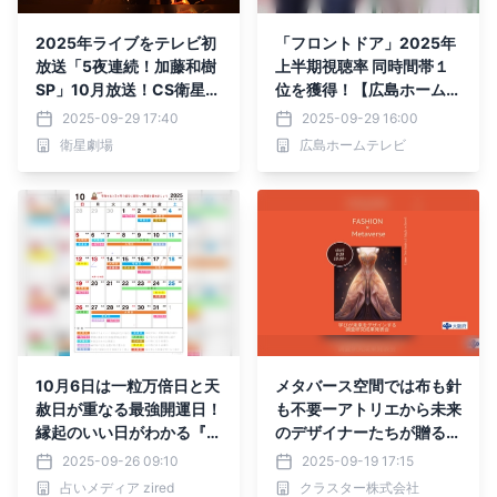
2025年ライブをテレビ初
「フロントドア」2025年
放送「5夜連続！加藤和樹
上半期視聴率 同時間帯１
SP」10月放送！CS衛星劇
位を獲得！【広島ホームテ
場
レビ】
2025-09-29 17:40
2025-09-29 16:00
衛星劇場
広島ホームテレビ
10月6日は一粒万倍日と天
メタバース空間では布も針
赦日が重なる最強開運日！
も不要ーアトリエから未来
縁起のいい日がわかる『吉
のデザイナーたちが贈る。
日カレンダー2025年10月
高校生がメタバースで創造
2025-09-26 09:10
2025-09-19 17:15
版』をziredが無料ダウン
する未来のファッション！
占いメディア zired
クラスター株式会社