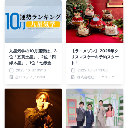
九星気学の10月運勢は、3
【ラ・メゾン】 2025年ク
位「五黄土星」、2位「四
リスマスケーキ予約スター
緑木星」、1位「七赤金
ト！
星」。占いメディアのzire
2025-10-07 09:10
2025-10-01 13:00
dがランキングを発表
占いメディア zired
株式会社ピー・エス・コープ