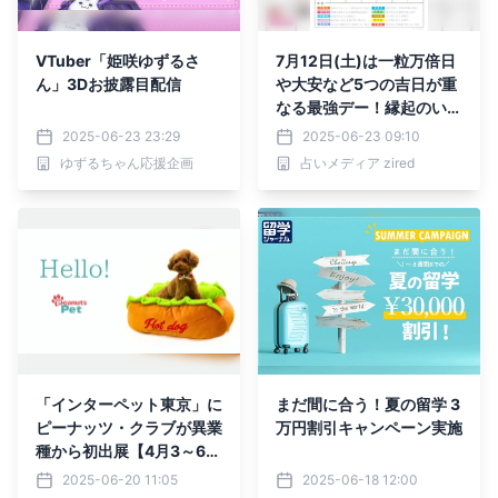
VTuber「姫咲ゆずるさ
7月12日(土)は一粒万倍日
ん」3Dお披露目配信
や大安など5つの吉日が重
なる最強デー！縁起のいい
日がわかる『吉日カレンダ
2025-06-23 23:29
2025-06-23 09:10
ー2025年7月版』をzired
ゆずるちゃん応援企画
占いメディア zired
が無料ダウンロード配布開
始！
「インターペット東京」に
まだ間に合う！夏の留学 3
ピーナッツ・クラブが異業
万円割引キャンペーン実施
種から初出展【4月3～6
日】
2025-06-20 11:05
2025-06-18 12:00