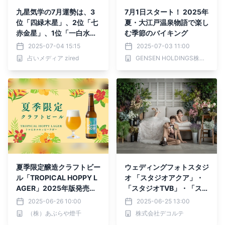
九星気学の7月運勢は、3
7月1日スタート！ 2025年
位「四緑木星」、2位「七
夏・大江戸温泉物語で楽し
赤金星」、1位「一白水
む季節のバイキング
星」。占いメディアのzire
2025-07-04 15:15
2025-07-03 11:00
dがランキングを発表
占いメディア zired
GENSEN HOLDINGS株式会社
夏季限定醸造クラフトビー
ウェディングフォトスタジ
ル「TROPICAL HOPPY L
オ 「スタジオアクア」・
AGER」2025年版発売開
「スタジオTVB」・「スタ
始
ジオエイト」・「スタジオ
2025-06-26 10:00
2025-06-25 13:00
AN」各店 スタジオリニュ
（株）あぶらや燈千
株式会社デコルテ
ーアル実施