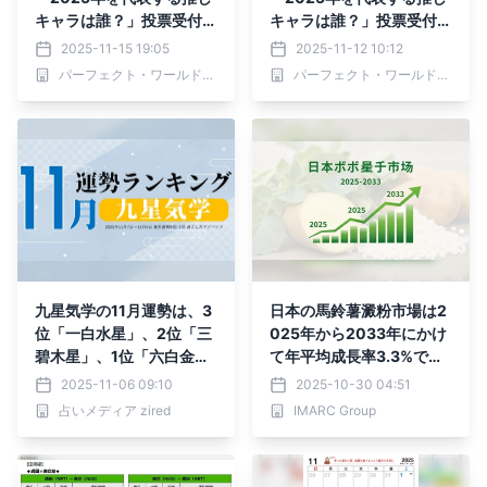
キャラは誰？」投票受付中
キャラは誰？」投票受付中
です！
です！
2025-11-15 19:05
2025-11-12 10:12
パーフェクト・ワールド株式会社
パーフェクト・ワールド株式会社
九星気学の11月運勢は、3
日本の馬鈴薯澱粉市場は2
位「一白水星」、2位「三
025年から2033年にかけ
碧木星」、1位「六白金
て年平均成長率3.3%で拡
星」。占いメディアのzire
大すると予測
2025-11-06 09:10
2025-10-30 04:51
dがランキングを発表
占いメディア zired
IMARC Group