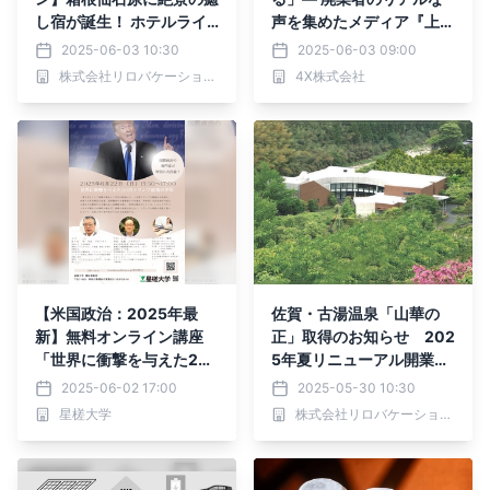
し宿が誕生！ ホテルライ
声を集めたメディア『上手
クに過ごすコンドミニアム
な廃業.com』を4X株式会
2025-06-03 10:30
2025-06-03 09:00
｜フォートリート箱根仙石
社が正式ローンチ
株式会社リロバケーションズ
4X株式会社
原
【米国政治：2025年最
佐賀・古湯温泉「山華の
新】無料オンライン講座
正」取得のお知らせ 202
「世界に衝撃を与えた202
5年夏リニューアル開業予
5年トランプ政権の半年」
定
2025-06-02 17:00
2025-05-30 10:30
開催
星槎大学
株式会社リロバケーションズ