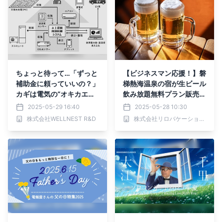
ちょっと待って…「ずっと
【ビジネスマン応援！】磐
補助金に頼っていいの？」
梯熱海温泉の宿が生ビール
カギは電気の“オキカエ革
飲み放題無料プラン販売開
命”
始｜2025年6月平日限定
2025-05-29 16:40
2025-05-28 10:30
株式会社WELLNEST R&D
株式会社リロバケーションズ