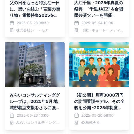
父の日をもっと特別な一日
大江千里・2025年真夏の
に。想いを結ぶ「言葉の贈
祭典 “千里JAZZ”＆合唱
り物」電報特集2025を発
団共演ツアーを開催！
表
2025-05-28 09:30
2025-05-24 10:00
株式会社シー・モア
（株）キョードーメディアス
みらいコンサルティンググ
【初公開】月商3000万円
ループは、2025年5月 地
の訪問看護モデル、その全
域密着型支援をさらに強化
貌を公開 -2025年制度変
するため、和歌山支社を開
化を見据えた 成功戦略セ
2025-05-23 10:00
2025-05-20 09:00
設
ミナーを無料開催-
みらいコンサルティンググループ
4X株式会社