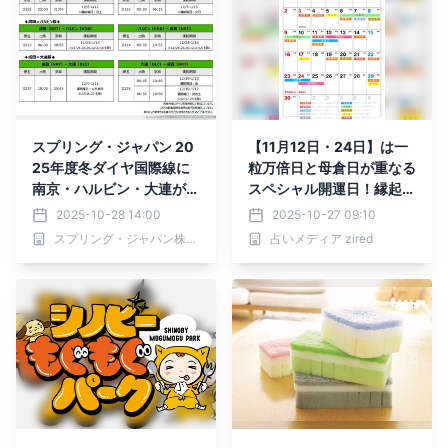
スプリング・ジャパン 20
【11月12日・24日】は一
25年度冬ダイヤ国際線に
粒万倍日と母倉日が重なる
南京・ハルビン・大連が追
スペシャル開運日！縁起の
加 国際線の航空券タイム
いい日がわかる『吉日カレ
2025-10-28 14:00
2025-10-27 09:10
セールも同時開催
ンダー2025年11月版』を
スプリング・ジャパン株式会社
占いメディア zired
ziredが無料ダウンロード
配布開始！