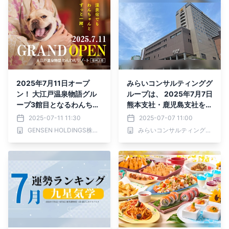
2025年7月11日オープ
みらいコンサルティンググ
ン！ 大江戸温泉物語グル
ループは、 2025年7月7日
ープ3館目となるわんちゃ
熊本支社・鹿児島支社を同
ん同伴専用宿 「大江戸温
時開設
2025-07-11 11:30
2025-07-07 11:00
泉物語わんわんリゾート
GENSEN HOLDINGS株式会社
みらいコンサルティンググループ
信州上田」