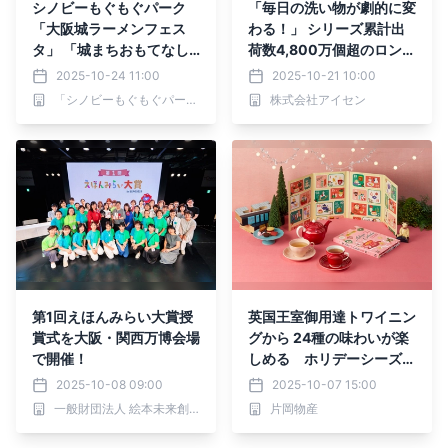
シノビーもぐもぐパーク
「毎日の洗い物が劇的に変
「大阪城ラーメンフェス
わる！」 シリーズ累計出
タ」 「城まちおもてなし
荷数4,800万個超のロング
フェスタ」
セラー商品 『泡だつスポ
2025-10-24 11:00
2025-10-21 10:00
ンジ』がついにリニューア
「シノビーもぐもぐパーク」広報事務局
株式会社アイセン
ル発売！
第1回えほんみらい大賞授
英国王室御用達トワイニン
賞式を大阪・関西万博会場
グから 24種の味わいが楽
で開催！
しめる ホリデーシーズン
限定商品 ＜トワイニング
2025-10-08 09:00
2025-10-07 15:00
＞「アドべント ティー カ
一般財団法人 絵本未来創造機構
片岡物産
レンダー 2025」 2025年
10月14日（火）新発売