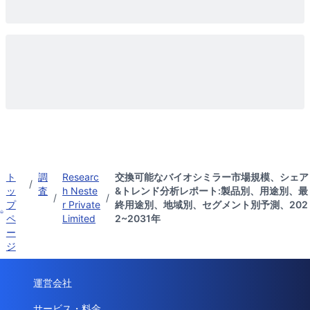
ト
調
Researc
交換可能なバイオシミラー市場規模、シェア
/
ッ
査
h Neste
&トレンド分析レポート:製品別、用途別、最
/
/
プ
r Private
終用途別、地域別、セグメント別予測、202
ペ
Limited
2~2031年
ー
ジ
運営会社
サービス・料金