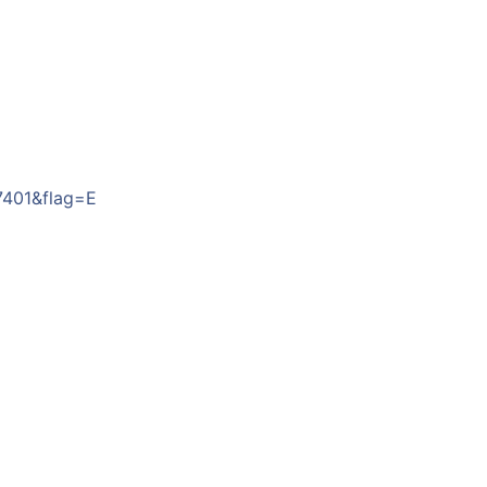
7401&flag=E