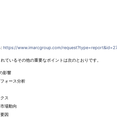
ス
ス
:
https://www.imarcgroup.com/request?type=report&id=2
られているその他の重要なポイントは次のとおりです。
への影響
ブフォース分析
ミクス
の市場動向
功要因