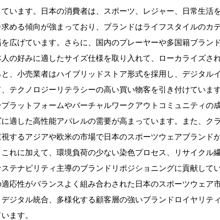
しています。日本の消費者は、スポーツ、レジャー、日常生活
を求める傾向が強まっており、ブランドはライフスタイルのカ
幅を広げています。さらに、国内のプレーヤーや多国籍ブラン
本人の好みに適したサイズ仕様を取り入れて、ローカライズさ
ると、小売業者はハイブリッドストア形式を採用し、デジタル
て、テクノロジーリテラシーの高い買い物客を引き付けていま
ンプラットフォームやバーチャルワークアウトコミュニティの
ズに適した高性能アパレルの需要が高まっています。また、ク
重視するアジアや欧米の市場で日本のスポーツウェアブランド
。これに加えて、環境負荷の少ない染色プロセス、リサイクル
サステナビリティ主導のブランドリポジショニングに貢献して
の適応性がバランスよく組み合わされた日本のスポーツウェア
、デジタル統合、多様化する顧客層の強いブランドロイヤリテ
ています。