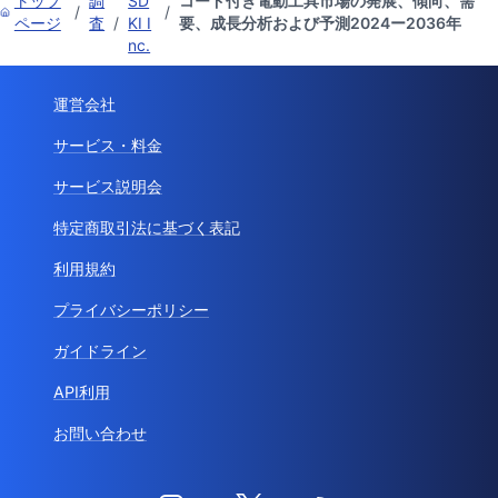
トップ
調
SD
コード付き電動工具市場の発展、傾向、需
/
/
ページ
査
/
KI I
要、成長分析および予測2024ー2036年
nc.
運営会社
サービス・料金
サービス説明会
特定商取引法に基づく表記
利用規約
プライバシーポリシー
ガイドライン
API利用
お問い合わせ