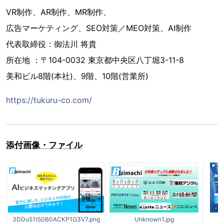
VR制作、AR制作、MR制作、
広告マーケティング、SEO対策／MEO対策、AI制作
代表取締役：御法川 将貴
所在地 ：〒104-0032 東京都中央区八丁堀3-11-8
美和ビル8階(本社)、9階、10階(営業所)
https://tukuru-co.com/
添付画像・ファイル
3DDu51t50B0ACKP1G3V7.png
Unknown1.jpg