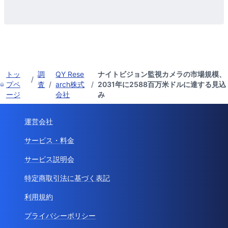
トッ
調
QY Rese
ナイトビジョン監視カメラの市場規模、
/
プペ
査
/
arch株式
/
2031年に2588百万米ドルに達する見込
ージ
会社
み
運営会社
サービス・料金
サービス説明会
特定商取引法に基づく表記
利用規約
プライバシーポリシー