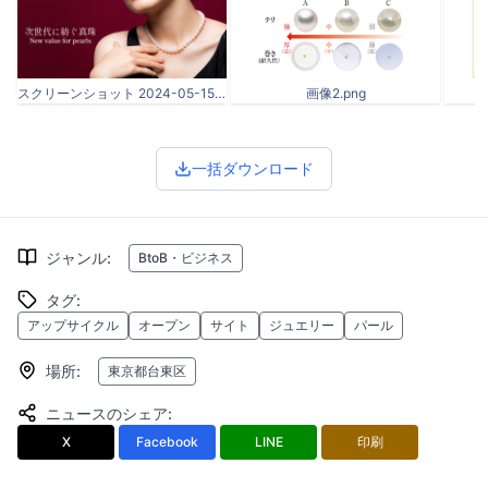
スクリーンショット 2024-05-15 21.13.05.png
画像2.png
一括ダウンロード
ジャンル
:
BtoB・ビジネス
タグ
:
アップサイクル
オープン
サイト
ジュエリー
パール
場所
:
東京都台東区
ニュースのシェア
:
X
Facebook
LINE
印刷