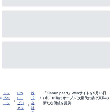
トッ
Bto
株
「Kishun pearl」Webサイトを5月15日
プペ
B・
式
/
(水）16時にオープン 次世代に紡ぐ真珠の
/
ージ
ビジ
会
新たな価値を提供
/
ネス
社