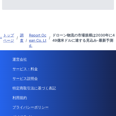
トップ
調
Report Oc
ドローン物流の市場規模は2030年に4
/
/
ページ
査
/
ean Co. Lt
49億米ドルに達する見込み-最新予測
d.
運営会社
サービス・料金
サービス説明会
特定商取引法に基づく表記
利用規約
プライバシーポリシー