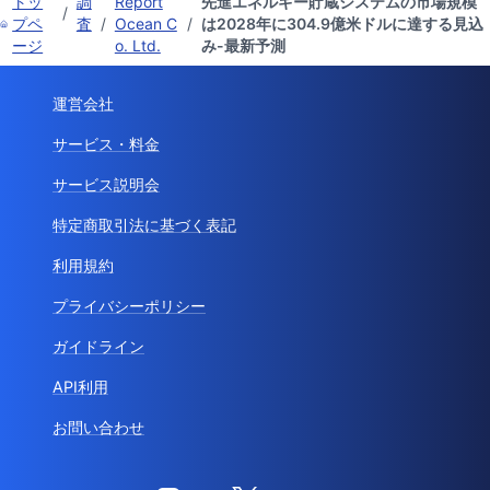
トッ
調
Report
先進エネルギー貯蔵システムの市場規模
/
プペ
査
/
Ocean C
/
は2028年に304.9億米ドルに達する見込
ージ
o. Ltd.
み-最新予測
運営会社
サービス・料金
サービス説明会
特定商取引法に基づく表記
利用規約
プライバシーポリシー
ガイドライン
API利用
お問い合わせ