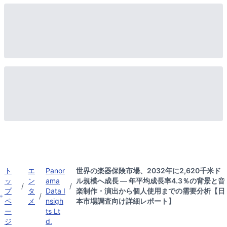
ト
エ
Panor
世界の楽器保険市場、2032年に2,620千米ド
ッ
ン
ama
ル規模へ成長 ― 年平均成長率4.3％の背景と音
/
/
プ
タ
Data I
楽制作・演出から個人使用までの需要分析【日
/
ペ
メ
nsigh
本市場調査向け詳細レポート】
ー
ts Lt
ジ
d.