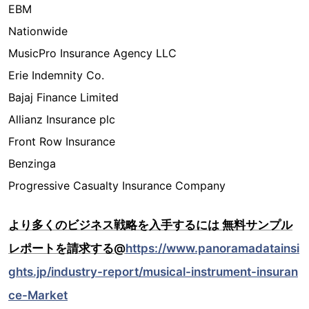
EBM
Nationwide
MusicPro Insurance Agency LLC
Erie Indemnity Co.
Bajaj Finance Limited
Allianz Insurance plc
Front Row Insurance
Benzinga
Progressive Casualty Insurance Company
より多くのビジネス戦略を入手するには 無料サンプル
レポートを請求する@
https://www.panoramadatainsi
ghts.jp/industry-report/musical-instrument-insuran
ce-Market