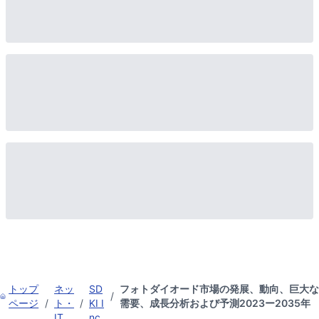
トップ
ネッ
SD
フォトダイオード市場の発展、動向、巨大な
/
ページ
/
ト・
/
KI I
需要、成長分析および予測2023ー2035年
IT
nc.