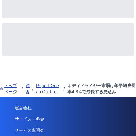
トップ
調
Report Oce
ボディドライヤー市場は年平均成長
/
/
/
ページ
査
an Co. Ltd.
率4.8%で成長する見込み
運営会社
サービス・料金
サービス説明会