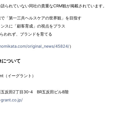
語られていない同社の貴重なCRM観が掲載されています。
携で「第一三共ヘルスケアの世界観」を目指す
タンスに「顧客育成」の視点をプラス
にとらわれず、ブランドを育てる
cnomikata.com/original_news/45824/
）
ntについて
ant（イーグラント）
五反田2丁目30-4 BR五反田ビル8階
grant.co.jp/