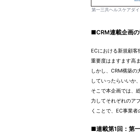
第一三共ヘルスケアダイレ
■CRM連載企画
ECにおける新規顧客獲得の
重要度はますます高
しかし、CRM構築
していったらいいか
そこで本企画では、総
力してそれぞれのアプ
くことで、EC事業
■連載第1回：第