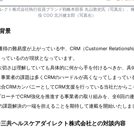
クト株式会社執行役員ブランド戦略本部長 丸山敦史氏（写真左）、株式会
役 COO 北川健太郎（写真右）
の背景
難易度が上がっている中、CRM（Customer Relationship
まっているのが現状となっています。
の大切さは理解していても具体的に何から手を付けるべきか、具
、事業者の課題は多くCRMのハードルが高くなってしまってい
合CRMカンパニーとしてCRM支援を行っている当社だからこ
ローチでCRM強化を推進する事業者の取り組みを、全6回の
者の課題解決の一端を担えることを期待して連載を開始いたしま
一三共ヘルスケアダイレクト株式会社との対談内容