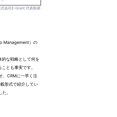
社E-Grant 代表取締
 Management）の
体的な戦略として何を
ることも事実です。
そ、CRMに一早く注
連載形式で紹介してい
した。