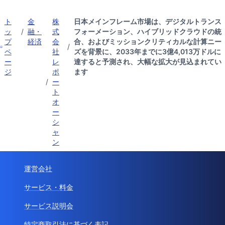
ト
金
株
日本メインフレーム市場は、デジタルトランス
ッ
/
融・
式
フォーメーション、ハイブリッドクラウドの統
プ
経済
会
合、およびミッションクリティカルな計算ニー
/
ペ
社
ズを背景に、2033年までに3億4,013万ドルに
ー
レ
達すると予測され、大幅な拡大が見込まれてい
ジ
ポ
ます
/
ー
ト
オ
ー
シ
ャ
ン
運営会社
サービス・料金
サービス説明会
特定商取引法に基づく表記