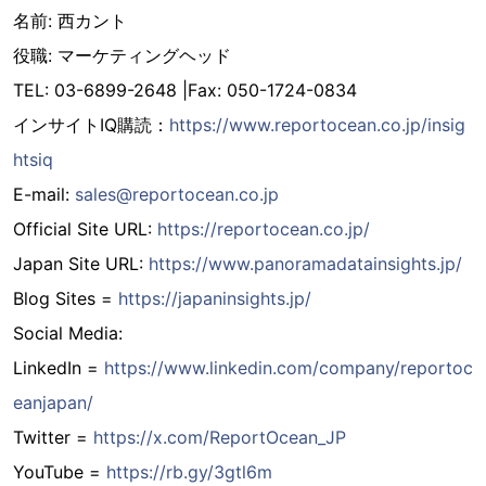
名前: 西カント
役職: マーケティングヘッド
TEL: 03-6899-2648 |Fax: 050-1724-0834
インサイトIQ購読：
https://www.reportocean.co.jp/insig
htsiq
E-mail:
sales@reportocean.co.jp
Official Site URL:
https://reportocean.co.jp/
Japan Site URL:
https://www.panoramadatainsights.jp/
Blog Sites =
https://japaninsights.jp/
Social Media:
LinkedIn =
https://www.linkedin.com/company/reportoc
eanjapan/
Twitter =
https://x.com/ReportOcean_JP
YouTube =
https://rb.gy/3gtl6m