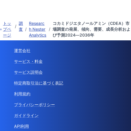
トッ
調
Researc
コカミドジエタノールアミン（CDEA）市
/
プペ
査
/
h Nester
/
場調査の発展、傾向、需要、成長分析およ
ージ
Analytics
び予測2024―2036年
運営会社
サービス・料金
サービス説明会
特定商取引法に基づく表記
利用規約
プライバシーポリシー
ガイドライン
API利用