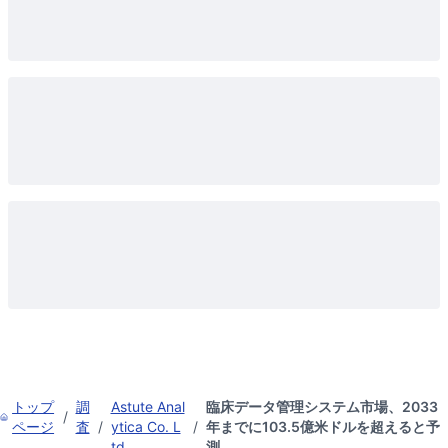
トップ
調
Astute Anal
臨床データ管理システム市場、2033
/
ページ
査
/
ytica Co. L
/
年までに103.5億米ドルを超えると予
td.
測