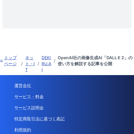
トップ
ネッ
DEKI
OpenAI社の画像生成AI「DALL·E 2」の
/
ページ
/
ト・I
/
RU.A
使い方を解説する記事を公開
T
I
運営会社
サービス・料金
サービス説明会
特定商取引法に基づく表記
利用規約