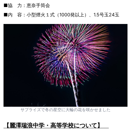
■協 力：恵奈手筒会
■内 容：小型煙火１式（1000発以上）、1.5号玉24玉
サプライズで冬の星空に大輪の花を咲かせました
【麗澤瑞浪中学・高等学校について】