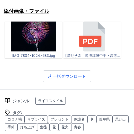
添付画像・ファイル
IMG_7804-1024x683.jpg
【廣池学園 麗澤瑞浪中学・高等学校】コロナ禍の生徒へ贈る「サプライズ花火大会」を実施.pdf
一括ダウンロード
ジャンル
:
ライフスタイル
タグ
:
コロナ禍
サプライズ
プレゼント
保護者
冬
岐阜県
思い出
手筒
打ち上げ
生徒
花
花火
青春