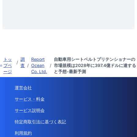
トッ
調
Report
自動車用シートベルトプリテンショナーの
/
プペ
査
/
Ocean
/
市場規模は2028年に397.4億ドルに達する
ージ
Co. Ltd.
と予想-最新予測
運営会社
サービス・料金
サービス説明会
特定商取引法に基づく表記
利用規約