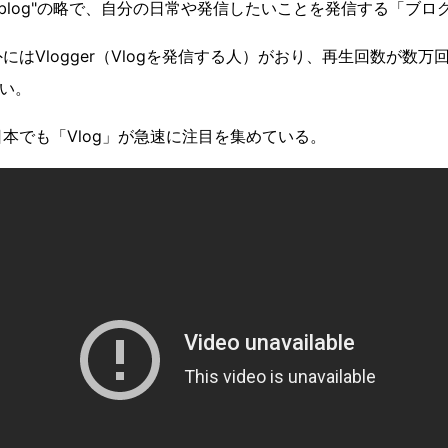
deo blog"の略で、自分の日常や発信したいことを発信する「ブ
にはVlogger（Vlogを発信する人）がおり、再生回数が数
ない。
本でも「Vlog」が急速に注目を集めている。