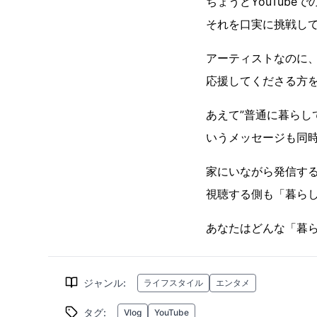
ちょうどYouTub
それを口実に挑戦して
アーティストなのに
応援してくださる方
あえて”普通に暮らし
いうメッセージも同時
家にいながら発信す
視聴する側も「暮らし」
あなたはどんな「暮
ジャンル
:
ライフスタイル
エンタメ
タグ
:
Vlog
YouTube