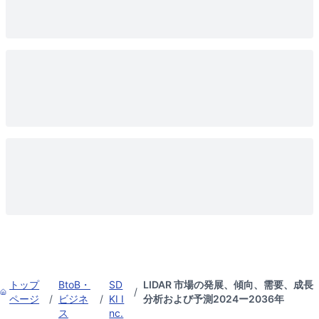
トップ
BtoB・
SD
LIDAR 市場の発展、傾向、需要、成長
/
ページ
/
ビジネ
/
KI I
分析および予測2024ー2036年
ス
nc.