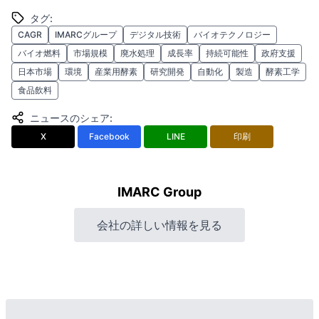
タグ
:
CAGR
IMARCグループ
デジタル技術
バイオテクノロジー
バイオ燃料
市場規模
廃水処理
成長率
持続可能性
政府支援
日本市場
環境
産業用酵素
研究開発
自動化
製造
酵素工学
食品飲料
ニュースのシェア
:
X
Facebook
LINE
印刷
IMARC Group
会社の詳しい情報を見る