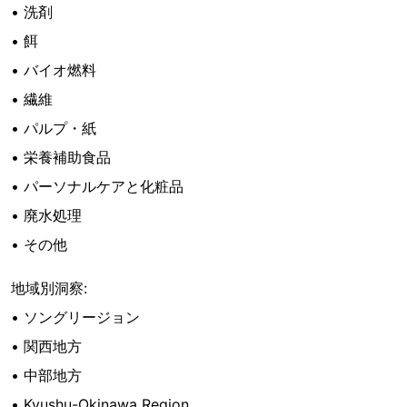
• 洗剤
• 餌
• バイオ燃料
• 繊維
• パルプ・紙
• 栄養補助食品
• パーソナルケアと化粧品
• 廃水処理
• その他
地域別洞察:
• ソングリージョン
• 関西地方
• 中部地方
• Kyushu-Okinawa Region