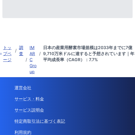
トッ
調
IM
日本の産業用酵素市場規模は2033年までに7億
/
プペ
査
AR
/
9,710万米ドルに達すると予想されています｜年
ージ
/
C
平均成長率（CAGR）：7.7%
Gro
up
運営会社
サービス・料金
サービス説明会
特定商取引法に基づく表記
利用規約