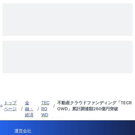
トップ
金
TEC
不動産クラウドファンディング「TECR
/
ページ
/
融・
/
RO
OWD」累計調達額260億円突破
経済
WD
運営会社