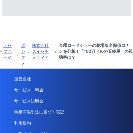
トッ
エ
株式会社
金曜ロードショーの劇場版名探偵コナ
プペ
ン
/
スイッチ
/
ンを分析！「100万ドルの五稜星」の視
/
ージ
タ
メディア
聴率は？
メ
運営会社
サービス・料金
サービス説明会
特定商取引法に基づく表記
利用規約