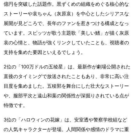
億円を突破した話題作。黒ずくめの組織をめぐる核心的な
ストーリーや哀ちゃん（灰原哀）を中心としたシリアスな
展開が見どころで、長年のファンを惹きつける構成となっ
ています。スピッツが歌う主題歌「美しい鰭」が描く灰原
哀の心情と、物語が強くリンクしていたことも、視聴者の
支持を集めた要因といえるでしょう。
2位の「100万ドルの五稜星」は、最新作が劇場公開された
直後のタイミングで放送されたこともあり、非常に高い注
目度を集めました。五稜郭を舞台にした壮大なストーリー
や、服部平次と遠山和葉の関係性が深掘りされている点が
特徴です。
3位の「ハロウィンの花嫁」は、安室透や警察学校組など
の人気キャラクターが登場。人間関係や感情のドラマに重