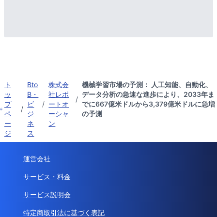
ト
Bto
株式会
機械学習市場の予測： 人工知能、自動化、
ッ
B・
社レポ
データ分析の急速な進歩により、2033年ま
/
プ
ビ
/
ートオ
でに667億米ドルから3,379億米ドルに急増
/
ペ
ジ
ーシャ
の予測
ー
ネ
ン
ジ
ス
運営会社
サービス・料金
サービス説明会
特定商取引法に基づく表記