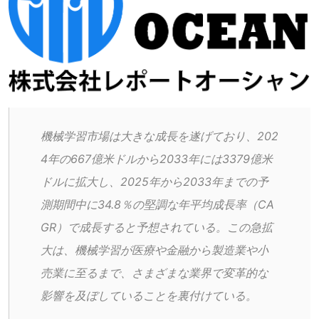
機械学習市場は大きな成長を遂げており、202
4年の667億米ドルから2033年には3379億米
ドルに拡大し、2025年から2033年までの予
測期間中に34.8％の堅調な年平均成長率（CA
GR）で成長すると予想されている。この急拡
大は、機械学習が医療や金融から製造業や小
売業に至るまで、さまざまな業界で変革的な
影響を及ぼしていることを裏付けている。